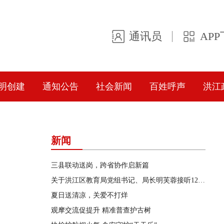
通讯员
AP
明创建
通知公告
社会新闻
百姓呼声
洪江
新闻
三县联动送岗，跨省协作启新篇
关于洪江区教育局党组书记、局长明芙蓉接听12345政务服务便民热线的公告
夏日送清凉，关爱不打烊
观摩交流促提升 精准普查护古树