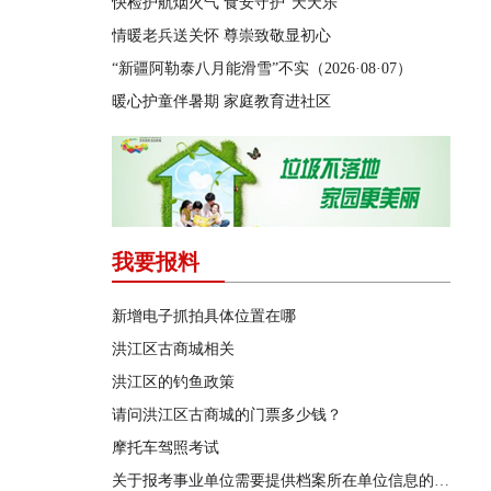
快检护航烟火气 食安守护“天天乐”
情暖老兵送关怀 尊崇致敬显初心
“新疆阿勒泰八月能滑雪”不实（2026·08·07）
暖心护童伴暑期 家庭教育进社区
我要报料
新增电子抓拍具体位置在哪
洪江区古商城相关
洪江区的钓鱼政策
请问洪江区古商城的门票多少钱？
摩托车驾照考试
关于报考事业单位需要提供档案所在单位信息的问题