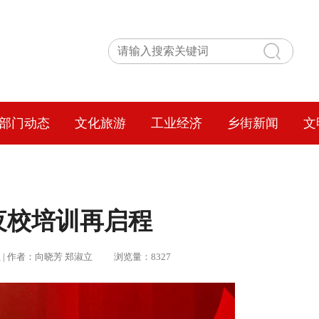
部门动态
文化旅游
工业经济
乡街新闻
文
夜校培训再启程
李秋红 | 作者：向晓芳 郑淑立 浏览量：8327