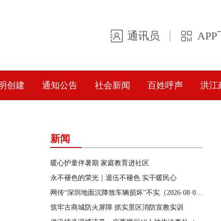
通讯员
AP
明创建
通知公告
社会新闻
百姓呼声
洪江
新闻
暖心护童伴暑期 家庭教育进社区
永不褪色的荣光｜退伍不褪色 实干暖民心
网传“深圳地面沉降致车辆损坏”不实（2026·08·06）
筑牢古商城防火屏障 抓实景区消防宣教实训