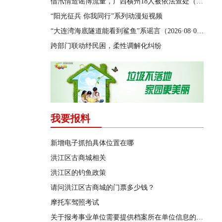
借汛情造谣博流量，广西横州18人被依法查处（2026·08·05）
“阳光征兵 你我同行”系列动漫短视频
“大连湾海底隧道能看到鲨鱼”系谣言（2026·08·04）
跨部门联动纾民困，柔性调解化纠纷
我要报料
新增电子抓拍具体位置在哪
洪江区古商城相关
洪江区的钓鱼政策
请问洪江区古商城的门票多少钱？
摩托车驾照考试
关于报考事业单位需要提供档案所在单位信息的问题