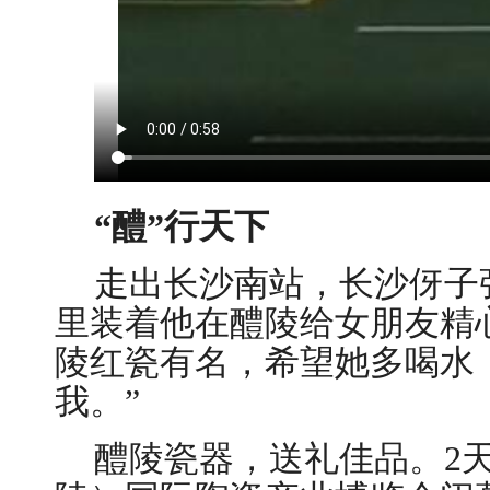
“醴”行天下
走出长沙南站，长沙伢子
里装着他在醴陵给女朋友精
陵红瓷有名，希望她多喝水
我。”
醴陵瓷器，送礼佳品。2