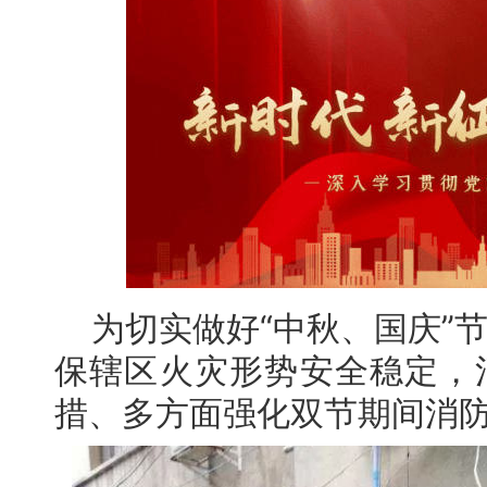
为切实做好“中秋、国庆”
保辖区火灾形势安全稳定，
措、多方面强化双节期间消