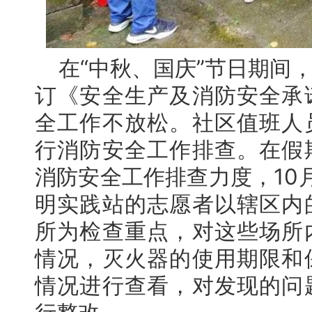
在
“
中秋、国庆”
节日期间
订《安全生产及消防安全承
全工作不放松。社区值班人
行消防安全工作排查。在假
消防安全工作排查力度，10
明实践站的志愿者以辖区内
所为检查重点，对这些场所
情况，灭火器的使用期限和
情况进行查看，对发现的问