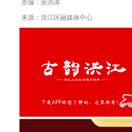
责编：佘洪涛
来源：洪江区融媒体中心