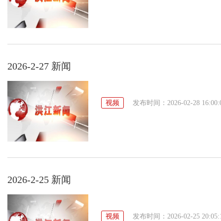
2026-2-27 新闻
视频
发布时间：2026-02-28 16:00:
2026-2-25 新闻
视频
发布时间：2026-02-25 20:05: