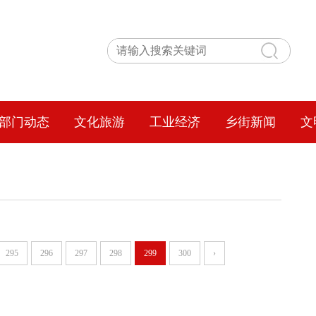
部门动态
文化旅游
工业经济
乡街新闻
文
295
296
297
298
299
300
›