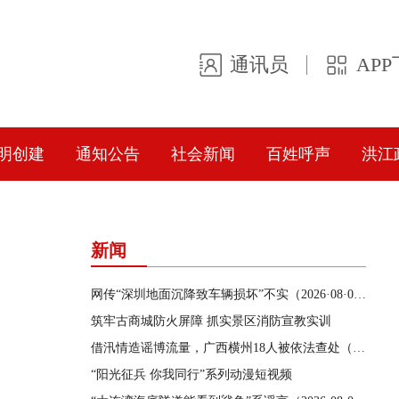
通讯员
AP
明创建
通知公告
社会新闻
百姓呼声
洪江
新闻
网传“深圳地面沉降致车辆损坏”不实（2026·08·06）
筑牢古商城防火屏障 抓实景区消防宣教实训
借汛情造谣博流量，广西横州18人被依法查处（2026·08·05）
“阳光征兵 你我同行”系列动漫短视频