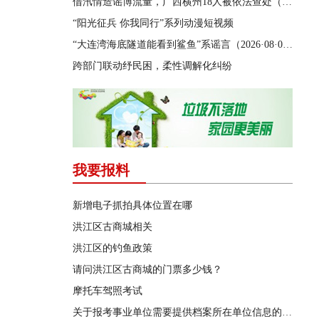
借汛情造谣博流量，广西横州18人被依法查处（2026·08·05）
“阳光征兵 你我同行”系列动漫短视频
“大连湾海底隧道能看到鲨鱼”系谣言（2026·08·04）
跨部门联动纾民困，柔性调解化纠纷
我要报料
新增电子抓拍具体位置在哪
洪江区古商城相关
洪江区的钓鱼政策
请问洪江区古商城的门票多少钱？
摩托车驾照考试
关于报考事业单位需要提供档案所在单位信息的问题