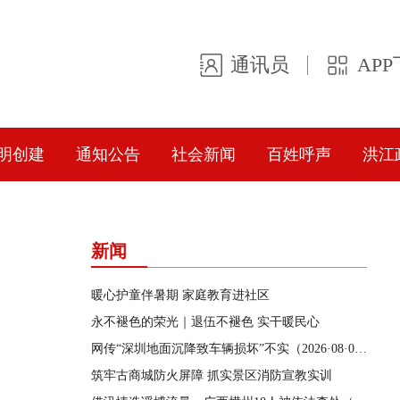
通讯员
AP
明创建
通知公告
社会新闻
百姓呼声
洪江
新闻
暖心护童伴暑期 家庭教育进社区
永不褪色的荣光｜退伍不褪色 实干暖民心
网传“深圳地面沉降致车辆损坏”不实（2026·08·06）
筑牢古商城防火屏障 抓实景区消防宣教实训