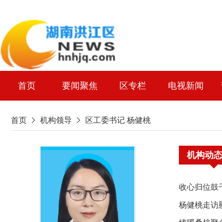
首页
要闻聚焦
区专栏
电视新闻
首页
机构领导
区工委书记 杨健桃
机构动
收心归位鼓
杨健桃走访