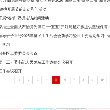
力 商启新程谱华章 洪江区召开2026“湘商回湘·洪商回洪”新春
杨健桃开展节前走访慰问活动
开展“春节”双拥走访慰问活动
深推进全面从严治党为洪江“十五五”开好局起好步提供坚强保障
领导班子举行2025年度民主生活会会前学习暨区工委理论学习中心
）学习
召开区工委委员会会议
党（工）委书记人民武装工作述职会议召开
工作会议召开
‹
1
2
3
4
5
6
7
8
9
10