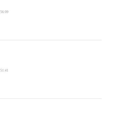
56:09
51:41