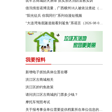
筑牢古商城防火屏障 抓实景区消防宣教实训
借汛情造谣博流量，广西横州18人被依法查处（2026·08·05）
“阳光征兵 你我同行”系列动漫短视频
“大连湾海底隧道能看到鲨鱼”系谣言（2026·08·04）
我要报料
新增电子抓拍具体位置在哪
洪江区古商城相关
洪江区的钓鱼政策
请问洪江区古商城的门票多少钱？
摩托车驾照考试
关于报考事业单位需要提供档案所在单位信息的问题