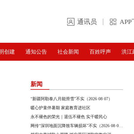
通讯员
AP
明创建
通知公告
社会新闻
百姓呼声
洪江
新闻
“新疆阿勒泰八月能滑雪”不实（2026·08·07）
暖心护童伴暑期 家庭教育进社区
永不褪色的荣光｜退伍不褪色 实干暖民心
网传“深圳地面沉降致车辆损坏”不实（2026·08·06）