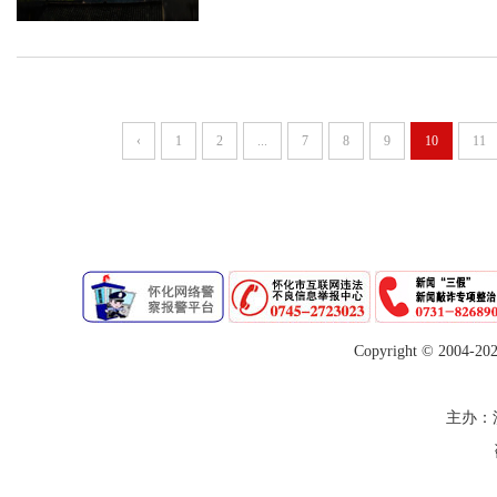
‹
1
2
...
7
8
9
10
11
Copyright © 2004-
20
主办：