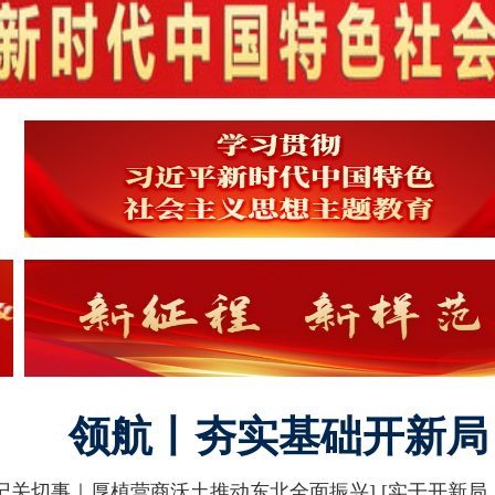
领航丨夯实基础开新局
记关切事｜厚植营商沃土推动东北全面振兴]
[实干开新局