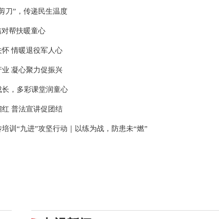
剪刀”，传递民生温度
结对帮扶暖童心
怀 情暖退役军人心
业 凝心聚力促振兴
成长，多彩课堂润童心
红 普法宣讲促团结
培训“九进”攻坚行动｜以练为战，防患未“燃”