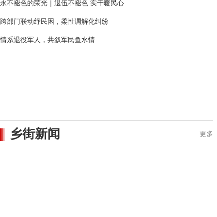
永不褪色的荣光｜退伍不褪色 实干暖民心
跨部门联动纾民困，柔性调解化纠纷
情系退役军人，共叙军民鱼水情
乡街新闻
更多