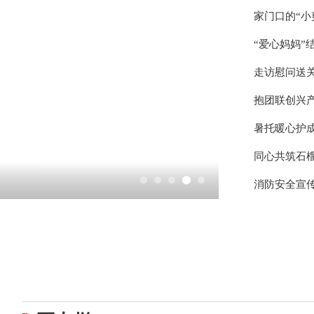
家门口的“小
“爱心妈妈”
走访慰问送关
抱团联创兴产
暑托暖心护
同心共筑石榴
消防安全宣传