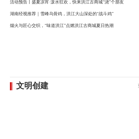
活动预告丨盛夏凉宵·泼水狂欢，快来洪江古商城“浇”个朋友
湖南经视推荐｜雪峰乌骨鸡，洪江大山深处的“战斗鸡”
烟火与匠心交织，“味道洪江”点燃洪江古商城夏日热潮
文明创建