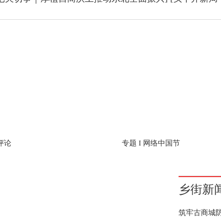
彻党的二十届四中全会精神
开局八好 乘势而上
乡街新
筑牢古商城