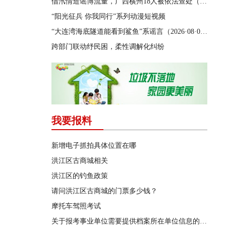
借汛情造谣博流量，广西横州18人被依法查处（2026·08·05）
“阳光征兵 你我同行”系列动漫短视频
“大连湾海底隧道能看到鲨鱼”系谣言（2026·08·04）
跨部门联动纾民困，柔性调解化纠纷
我要报料
新增电子抓拍具体位置在哪
洪江区古商城相关
洪江区的钓鱼政策
请问洪江区古商城的门票多少钱？
摩托车驾照考试
关于报考事业单位需要提供档案所在单位信息的问题