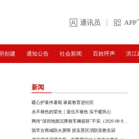
通讯员
AP
明创建
通知公告
社会新闻
百姓呼声
洪江
新闻
暖心护童伴暑期 家庭教育进社区
永不褪色的荣光｜退伍不褪色 实干暖民心
网传“深圳地面沉降致车辆损坏”不实（2026·08·06）
筑牢古商城防火屏障 抓实景区消防宣教实训