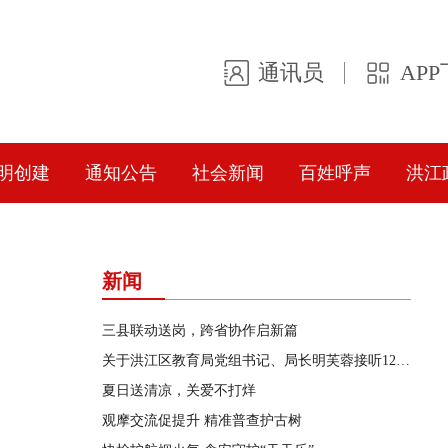
通讯员
AP
明创建
通知公告
社会新闻
百姓呼声
洪江
新闻
三县联动送岗，跨省协作启新篇
关于洪江区教育局党组书记、局长明芙蓉接听12345政务服务便民热线的公告
夏日送清凉，关爱不打烊
观摩交流促提升 精准普查护古树