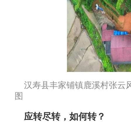
汉寿县丰家铺镇鹿溪村张云
图
应转尽转，如何转？