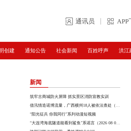
通讯员
AP
明创建
通知公告
社会新闻
百姓呼声
洪江
新闻
筑牢古商城防火屏障 抓实景区消防宣教实训
借汛情造谣博流量，广西横州18人被依法查处（2026·08·05）
“阳光征兵 你我同行”系列动漫短视频
“大连湾海底隧道能看到鲨鱼”系谣言（2026·08·04）