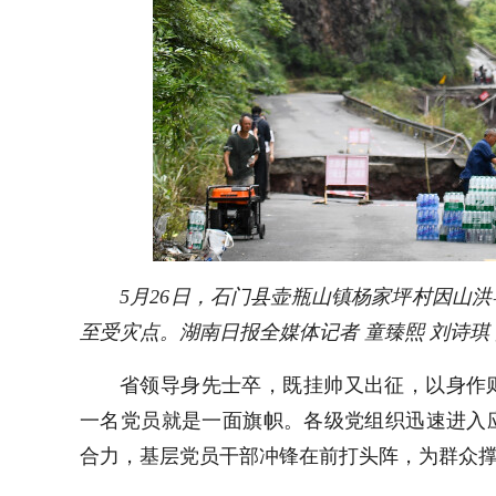
5月26日，石门县壶瓶山镇杨家坪村因山
至受灾点。湖南日报全媒体记者 童臻熙 刘诗琪
省领导身先士卒，既挂帅又出征，以身作
一名党员就是一面旗帜。各级党组织迅速进入
合力，基层党员干部冲锋在前打头阵，为群众撑