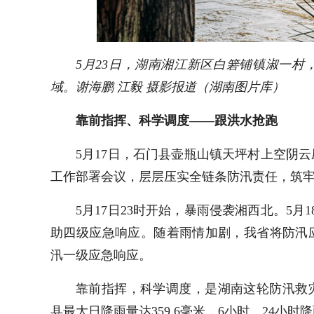
5月23日，湖南湘江新区白箬铺镇淑一
域。谢海鹏 江毅 摄影报道（湖南图片库）
靠前指挥、科学调度——跟洪水抢跑
5月17日，石门县壶瓶山镇天坪村上空阴
工作部署会议，层层压实全链条防汛责任，筑
5月17日23时开始，暴雨侵袭湘西北。5
助四级应急响应。随着雨情加剧，我省将防汛
汛一级应急响应。
靠前指挥，科学调度，是湖南这轮防汛救
县最大日降雨量达359.6毫米，6小时、24小