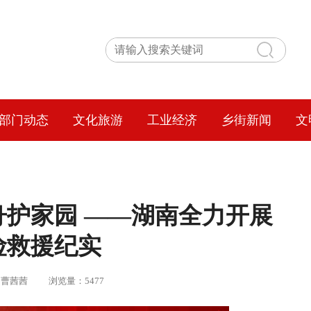
部门动态
文化旅游
工业经济
乡街新闻
文
舟护家园 ——湖南全力开展
险救援纪实
盼盼，曹茜茜 浏览量：5477