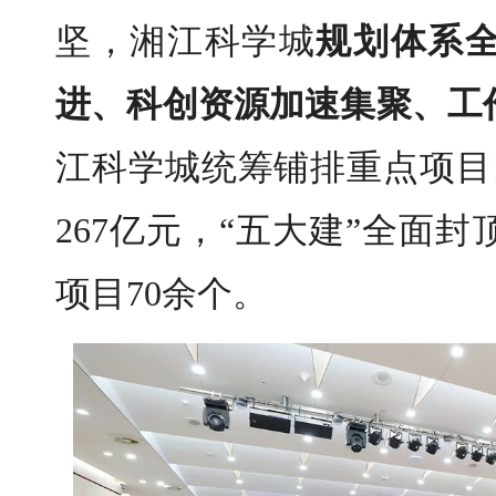
坚，湘江科学城
规划体系
进、科创资源加速集聚、工
江科学城
统筹铺排重点项目
2
67
亿元，
“五大建”全面封
项目
70
余个
。